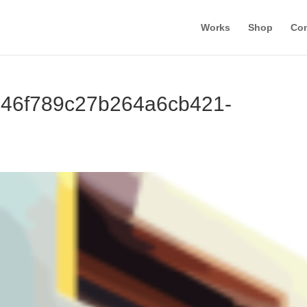
Works
Shop
Con
e46f789c27b264a6cb421-