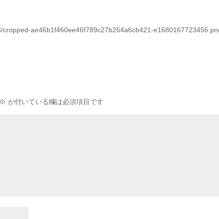
3/03/cropped-ae46b1f460ee46f789c27b264a6cb421-e1680167723456.pn
※
が付いている欄は必須項目です