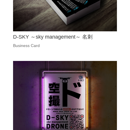
D-SKY ～sky management～ 名刺
Business Card