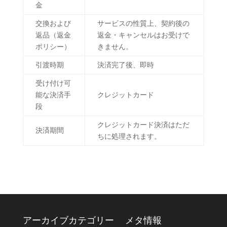
金
交換および
サービスの性質上、契約後の
返品（返金
返金・キャンセルはお受けで
ポリシー）
きません。
引渡時期
決済完了後、即時
受け付け可
能な決済手
クレジットカード
段
クレジットカード決済はただ
決済期間
ちに処理されます。
アーカイブ
カテゴリー
メタ情報